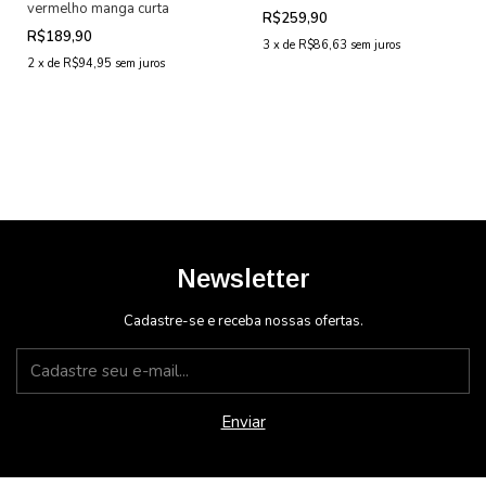
vermelho manga curta
R$259,90
R$189,90
3
x
de
R$86,63
sem juros
2
x
de
R$94,95
sem juros
Newsletter
Cadastre-se e receba nossas ofertas.