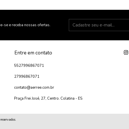
e-se e receba nossas ofertas.
Entre em contato
5527996867071
27996867071
contato@aerree.com.br
Praça Frei José, 27, Centro. Colatina - ES
reservados.