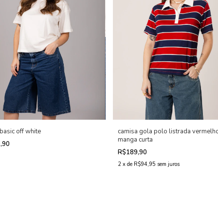
 basic off white
camisa gola polo listrada vermelh
manga curta
,90
R$189,90
2
x
de
R$94,95
sem juros